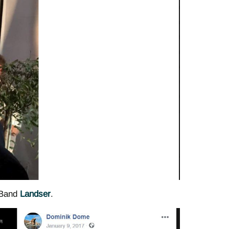
i-Band
Landser
.