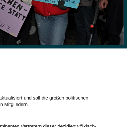
tualisiert und soll die großen politischen
n Mitgliedern.
minenten Vertretern dieser dezidiert völkisch-