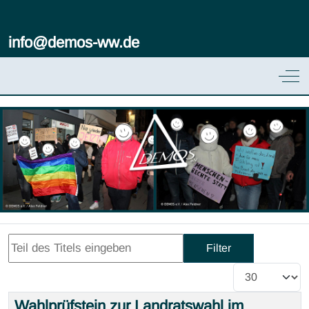
info@demos-ww.de
Off
Teil des Titels eingeben
Filter
Anzeige #
Wahlprüfstein zur Landratswahl im
Title