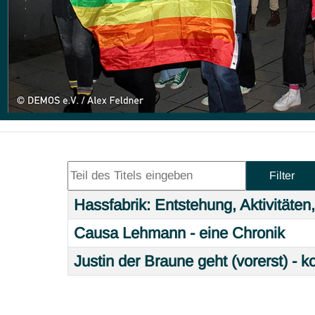
Teil des Titels eingeben
Filter
Hassfabrik: Entstehung, Aktivitäten,
Title
Causa Lehmann - eine Chronik
Justin der Braune geht (vorerst) -