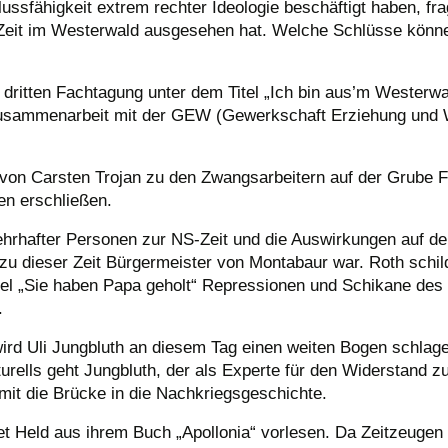
ussfähigkeit extrem rechter Ideologie beschäftigt haben, f
-Zeit im Westerwald ausgesehen hat. Welche Schlüsse könne
 dritten Fachtagung unter dem Titel „Ich bin aus’m Wester
n Zusammenarbeit mit der GEW (Gewerkschaft Erziehung und 
 von Carsten Trojan zu den Zwangsarbeitern auf der Grube 
en erschließen.
wehrhafter Personen zur NS-Zeit und die Auswirkungen auf d
zu dieser Zeit Bürgermeister von Montabaur war. Roth schil
itel „Sie haben Papa geholt“ Repressionen und Schikane d
.
 wird Uli Jungbluth an diesem Tag einen weiten Bogen schla
urells geht Jungbluth, der als Experte für den Widerstand z
it die Brücke in die Nachkriegsgeschichte.
t Held aus ihrem Buch „Apollonia“ vorlesen. Da Zeitzeugen r