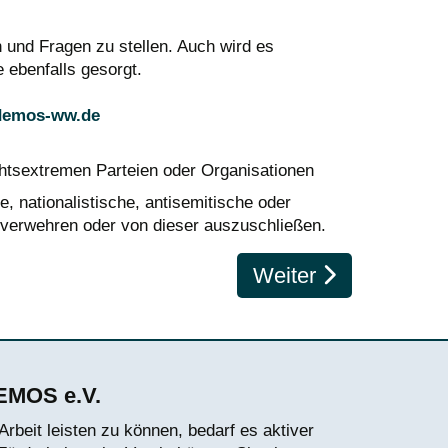
 und Fragen zu stellen. Auch wird es
 ebenfalls gesorgt.
demos-ww.de
htsextremen Parteien oder Organisationen
, nationalistische, antisemitische oder
 verwehren oder von dieser auszuschließen.
nd DEMOS e.V.
Nächster Beitrag: Vo
Weiter
DEMOS e.V.
rbeit leisten zu können, bedarf es aktiver