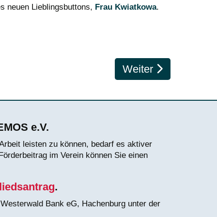
es neuen Lieblingsbuttons,
Frau Kwiatkowa
.
Nächster Beitrag: 
Weiter
DEMOS e.V.
rbeit leisten zu können, bedarf es aktiver
 Förderbeitrag im Verein können Sie einen
liedsantrag
.
r Westerwald Bank eG, Hachenburg unter der