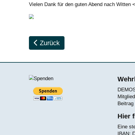
Vielen Dank für den guten Abend nach Witten <
Vorheriger Beitrag: Vortrag zur Has
Zurück
Wehrh
DEMOS e
Mitglie
Beitrag 
Hier 
Eine st
IBAN:
D