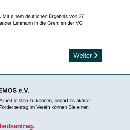
 Mit einem deutlichen Ergebnis von 27
xander Lehmann in die Gremien der VG
Nächster Beitrag: J
Weiter
DEMOS e.V.
rbeit leisten zu können, bedarf es aktiver
 Förderbeitrag im Verein können Sie einen
liedsantrag
.