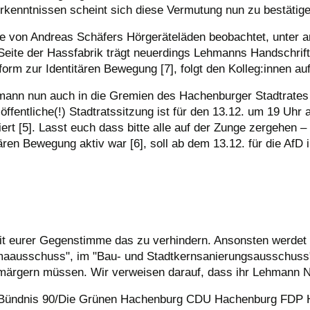
rkenntnissen scheint sich diese Vermutung nun zu bestätige
von Andreas Schäfers Hörgeräteläden beobachtet, unter an
 Seite der Hassfabrik trägt neuerdings Lehmanns Handschrif
orm zur Identitären Bewegung [7], folgt den Kolleg:innen auf T
ehmann nun auch in die Gremien des Hachenburger Stadtrates
öffentliche(!) Stadtratssitzung ist für den 13.12. um 19 Uhr 
iert [5]. Lasst euch dass bitte alle auf der Zunge zergehen 
tären Bewegung aktiv war [6], soll ab dem 13.12. für die Af
mit eurer Gegenstimme das zu verhindern. Ansonsten werdet 
maausschuss", im "Bau- und Stadtkernsanierungsausschuss" 
märgern müssen. Wir verweisen darauf, dass ihr Lehmann 
g Bündnis 90/Die Grünen Hachenburg CDU Hachenburg FDP 