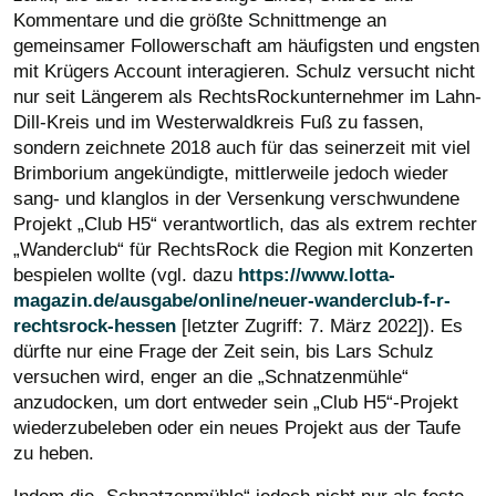
Kommentare und die größte Schnittmenge an
gemeinsamer Followerschaft am häufigsten und engsten
mit Krügers Account interagieren. Schulz versucht nicht
nur seit Längerem als RechtsRockunternehmer im Lahn-
Dill-Kreis und im Westerwaldkreis Fuß zu fassen,
sondern zeichnete 2018 auch für das seinerzeit mit viel
Brimborium angekündigte, mittlerweile jedoch wieder
sang- und klanglos in der Versenkung verschwundene
Projekt „Club H5“ verantwortlich, das als extrem rechter
„Wanderclub“ für RechtsRock die Region mit Konzerten
bespielen wollte (vgl. dazu
https://www.lotta-
magazin.de/ausgabe/online/neuer-wanderclub-f-r-
rechtsrock-hessen
[letzter Zugriff: 7. März 2022])
.
Es
dürfte nur eine Frage der Zeit sein, bis Lars Schulz
versuchen wird, enger an die „Schnatzenmühle“
anzudocken, um dort entweder sein „Club H5“-Projekt
wiederzubeleben oder ein neues Projekt aus der Taufe
zu heben.