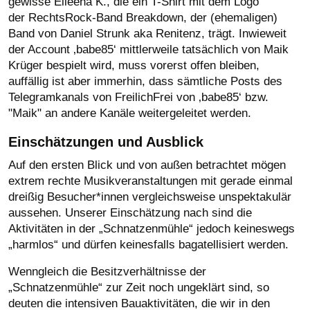
gewisse Eileena K., die ein T-Shirt mit dem Logo
der RechtsRock-Band Breakdown, der (ehemaligen)
Band von Daniel Strunk aka Renitenz, trägt. Inwieweit
der Account ‚babe85‘ mittlerweile tatsächlich von Maik
Krüger bespielt wird, muss vorerst offen bleiben,
auffällig ist aber immerhin, dass sämtliche Posts des
Telegramkanals von FreilichFrei von ‚babe85‘ bzw.
"Maik" an andere Kanäle weitergeleitet werden.
Einschätzungen und Ausblick
Auf den ersten Blick und von außen betrachtet mögen
extrem rechte Musikveranstaltungen mit gerade einmal
dreißig Besucher*innen vergleichsweise unspektakulär
aussehen. Unserer Einschätzung nach sind die
Aktivitäten in der „Schnatzenmühle“ jedoch keineswegs
„harmlos“ und dürfen keinesfalls bagatellisiert werden.
Wenngleich die Besitzverhältnisse der
„Schnatzenmühle“ zur Zeit noch ungeklärt sind, so
deuten die intensiven Bauaktivitäten, die wir in den