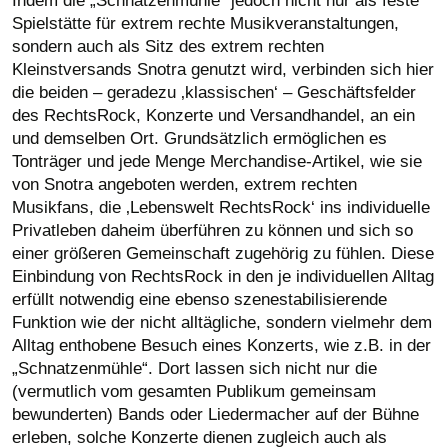
Indem die „Schnatzenmühle“ jedoch nicht nur als feste
Spielstätte für extrem rechte Musikveranstaltungen,
sondern auch als Sitz des extrem rechten
Kleinstversands Snotra genutzt wird, verbinden sich hier
die beiden – geradezu ‚klassischen‘ – Geschäftsfelder
des RechtsRock, Konzerte und Versandhandel, an ein
und demselben Ort. Grundsätzlich ermöglichen es
Tonträger und jede Menge Merchandise-Artikel, wie sie
von Snotra angeboten werden, extrem rechten
Musikfans, die ‚Lebenswelt RechtsRock‘ ins individuelle
Privatleben daheim überführen zu können und sich so
einer größeren Gemeinschaft zugehörig zu fühlen. Diese
Einbindung von RechtsRock in den je individuellen Alltag
erfüllt notwendig eine ebenso szenestabilisierende
Funktion wie der nicht alltägliche, sondern vielmehr dem
Alltag enthobene Besuch eines Konzerts, wie z.B. in der
„Schnatzenmühle“. Dort lassen sich nicht nur die
(vermutlich vom gesamten Publikum gemeinsam
bewunderten) Bands oder Liedermacher auf der Bühne
erleben, solche Konzerte dienen zugleich auch als